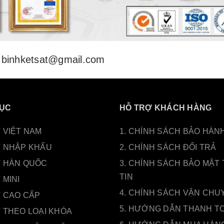
binhketsat@gmail.com
ỤC
HỖ TRỢ KHÁCH HÀNG
 VIỆT NAM
1. CHÍNH SÁCH BẢO HÀN
T NHẬP KHẨU
2. CHÍNH SÁCH ĐỔI TRẢ
T HÀN QUỐC
3. CHÍNH SÁCH BẢO MẬT
TIN
 MINI
4. CHÍNH SÁCH VẬN CHU
T CAO CẤP
5. HƯỚNG DẪN THANH T
 THEO LOẠI KHÓA