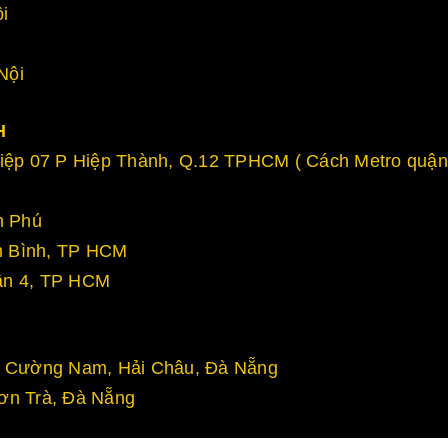
i
Nội
H
ệp 07 P Hiệp Thành, Q.12 TPHCM ( Cách Metro quận
n Phú
n Bình, TP HCM
ận 4, TP HCM
òa Cường Nam, Hải Châu, Đà Nẵng
ơn Trà, Đà Nẵng