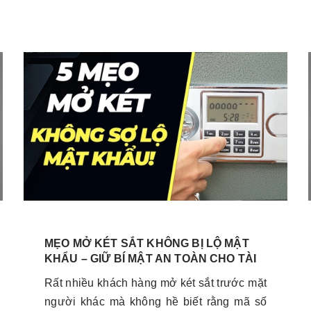
MẸO MỞ KÉT SẮT KHÔNG BỊ LỘ MẬT
KHẨU – GIỮ BÍ MẬT AN TOÀN CHO TÀI
SẢN CỦA BẠN
Rất nhiều khách hàng mở két sắt trước mặt
người khác mà không hề biết rằng mã số