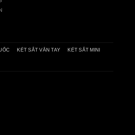
G
N
QUỐC
KÉT SẮT VÂN TAY
KÉT SẮT MINI