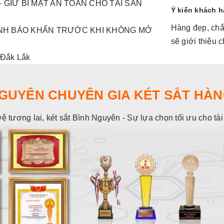
 GIỮ BÍ MẬT AN TOÀN CHO TÀI SẢN
Ý kiến khách 
Hàng đẹp, chắc
CẢNH BÁO KHẨN TRƯỚC KHI KHÔNG MỞ
sẽ giới thiệu
 Đắk Lắk
NGUYÊN CHUYÊN GIA KÉT SẮT HÀN
vệ tương lai, két sắt Bình Nguyên - Sự lựa chọn tối ưu cho tà