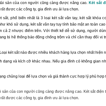
vệ tài sản của con người cũng càng được nâng cao.
Két sắt đ
ất được các công ty, gia đình ưu ái lựa chọn.
t sắt, phổ biến nhất là 3 loại két sắt vân tay, két sắt khóa 
ư khó sử dụng, két sắt vân tay tuy tính bảo mật an toàn cao
 cả 2 nhược điểm trên. Với thiết kế dễ sử dụng, người dùn
ang bị hệ thống báo động chống trộm và chỉ cần thay đổi vị t
ình dạng và kích cỡ khác nhau. Nếu gia đình có không gian nh
ạng chủng loại để lựa chọn và giá thành cực hợp lý phù hợp túi
tài sản của con người cũng càng được nâng cao. Két sắt điện 
ất được các công ty, gia đình ưu ái lựa chọn.