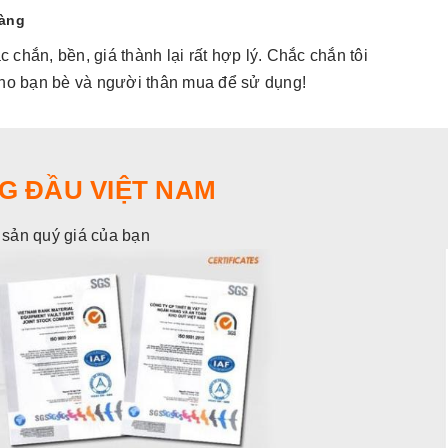
hàng
 chắn, bền, giá thành lại rất hợp lý. Chắc chắn tôi
Hàng đẹp,
 cho bạn bè và người thân mua để sử dụng!
sẽ giới t
G ĐẦU VIỆT NAM
i sản quý giá của bạn