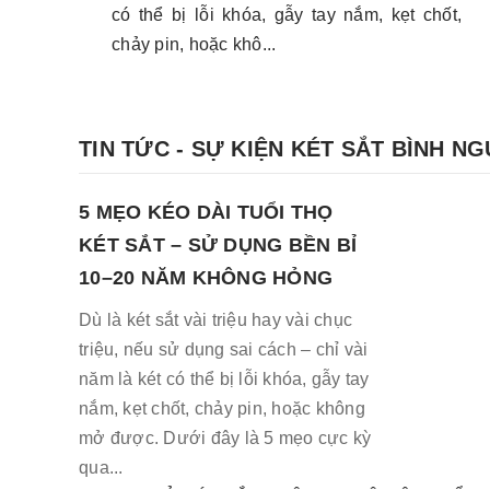
có thể bị lỗi khóa, gẫy tay nắm, kẹt chốt,
chảy pin, hoặc khô...
TIN TỨC - SỰ KIỆN KÉT SẮT BÌNH N
5 MẸO KÉO DÀI TUỔI THỌ
KÉT SẮT – SỬ DỤNG BỀN BỈ
10–20 NĂM KHÔNG HỎNG
Dù là két sắt vài triệu hay vài chục
triệu, nếu sử dụng sai cách – chỉ vài
năm là két có thể bị lỗi khóa, gẫy tay
nắm, kẹt chốt, chảy pin, hoặc không
mở được. Dưới đây là 5 mẹo cực kỳ
qua...