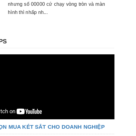
nhưng số 00000 cứ chạy vòng tròn và màn
p
hình thì nhấp nh...
t
PS
ỌN MUA KÉT SẮT CHO DOANH NGHIỆP