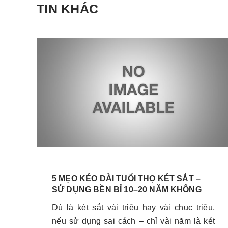
TIN KHÁC
5 MẸO KÉO DÀI TUỔI THỌ KÉT SẮT –
SỬ DỤNG BỀN BỈ 10–20 NĂM KHÔNG
HỎNG
Dù là két sắt vài triệu hay vài chục triệu,
nếu sử dụng sai cách – chỉ vài năm là két