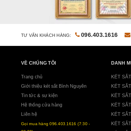
096.403.1616
TƯ VẤN KHÁCH HÀNG:
VỀ CHÚNG TÔI
DANH M
Trang chủ
KÉT SẮT
Giới thiệu két sắt Bình Nguyên
KÉT SẮ
Tin tức & sự kiện
KÉT SẮ
Hệ thống cửa hàng
KÉT SẮT
Liên hệ
KÉT SẮ
KÉT SẮT
Gọi mua hàng 096.403.1616 (7:30 -