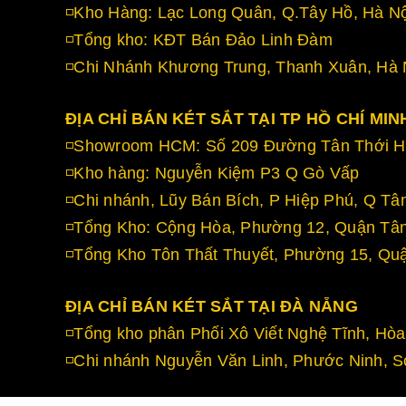
◽Kho Hàng: Lạc Long Quân, Q.Tây Hồ, Hà Nộ
◽Tổng kho: KĐT Bán Đảo Linh Đàm
◽Chi Nhánh Khương Trung, Thanh Xuân, Hà 
ĐỊA CHỈ BÁN KÉT SẮT TẠI TP HỒ CHÍ MIN
◽Showroom HCM: Số 209 Đường Tân Thới Hi
◽Kho hàng: Nguyễn Kiệm P3 Q Gò Vấp
◽Chi nhánh, Lũy Bán Bích, P Hiệp Phú, Q Tâ
◽Tổng Kho: Cộng Hòa, Phường 12, Quận Tâ
◽Tổng Kho Tôn Thất Thuyết, Phường 15, Qu
ĐỊA CHỈ BÁN KÉT SẮT TẠI ĐÀ NẴNG
◽Tổng kho phân Phối Xô Viết Nghệ Tĩnh, H
◽Chi nhánh Nguyễn Văn Linh, Phước Ninh, S