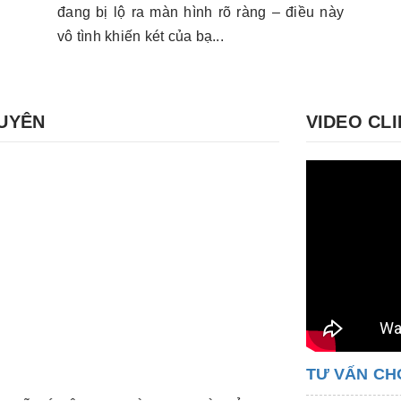
đang bị lộ ra màn hình rõ ràng – điều này
vô tình khiến két của bạ...
GUYÊN
VIDEO CLI
TƯ VẤN CH