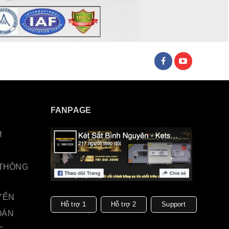
FANPAGE
H
 THÔNG
YỂN
Hỗ trợ 1
Hỗ trợ 2
Support
OÁN