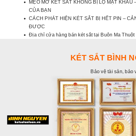
MẸO MỞ KÉT SẮT KHÔNG BỊ LỘ MẬT KHẨU –
CỦA BẠN
CÁCH PHÁT HIỆN KÉT SẮT BỊ HẾT PIN – 
ĐƯỢC
Địa chỉ cửa hàng bán két sắt tại Buôn Ma Thuột
KÉT SẮT BÌNH 
Bảo vệ tài sản, bảo 