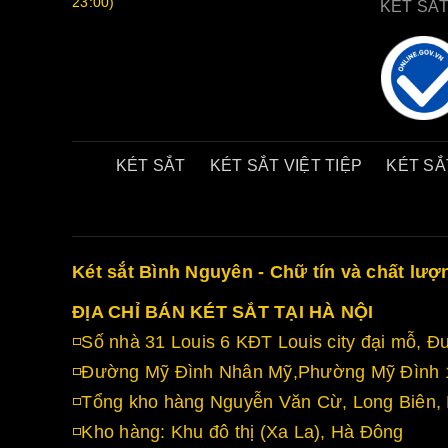
23:00)
KÉT SẮ
KÉT SẮT
KÉT SẮT VIỆT TIỆP
KÉT SẮ
Két sắt Bình Nguyên - Chữ tín và chất lượ
ĐỊA CHỈ BÁN KÉT SẮT TẠI HÀ NỘI
◽Số nhà 31 Louis 6 KĐT Louis city đại mỗ,
◽Đường Mỹ Đình Nhân Mỹ,Phường Mỹ Đình 1
◽Tổng kho hàng Nguyễn Văn Cừ, Long Biên, 
◽Kho hàng: Khu đô thị (Xa La), Hà Đông