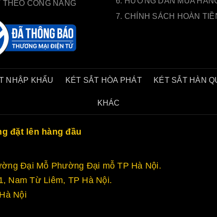
6. HƯỚNG DẪN MUA HÀN
T THEO CÔNG NĂNG
7. CHÍNH SÁCH HOÀN TIỀ
T NHẬP KHẨU
KÉT SẮT HÒA PHÁT
KÉT SẮT HÀN 
KHÁC
ng đặt lên hàng đầu
 Đường Đại Mỗ Phường Đại mỗ TP Hà Nội.
, Nam Từ Liêm, TP Hà Nội.
Hà Nội