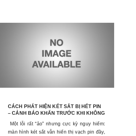
CÁCH PHÁT HIỆN KÉT SẮT BỊ HẾT PIN
Đ
– CẢNH BÁO KHẨN TRƯỚC KHI KHÔNG
T
MỞ ĐƯỢC
Một lỗi rất “ảo” nhưng cực kỳ nguy hiểm:
B
màn hình két sắt vẫn hiển thị vạch pin đầy,
B