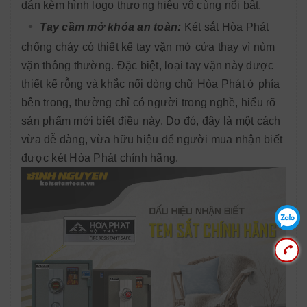
dán kèm hình logo thương hiệu vô cùng nổi bật.
Tay cầm mở khóa an toàn:
Két sắt Hòa Phát
chống cháy có thiết kế tay vặn mở cửa thay vì nùm
vặn thông thường. Đặc biệt, loại tay vặn này được
thiết kế rỗng và khắc nổi dòng chữ Hòa Phát ở phía
bên trong, thường chỉ có người trong nghề, hiểu rõ
sản phẩm mới biết điều này. Do đó, đây là một cách
vừa dễ dàng, vừa hữu hiệu để người mua nhận biết
được két Hòa Phát chính hãng.