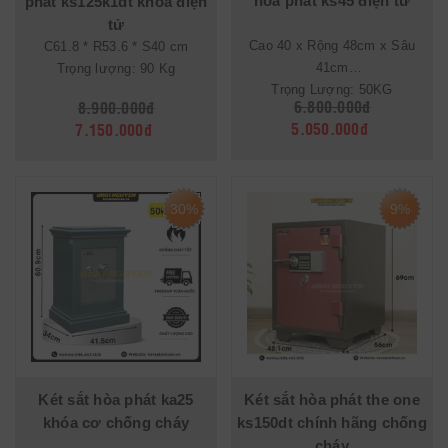
hoà phát ks45 điện tử
phát ks125k1dt khóa điện
tử
Cao 40 x Rộng 48cm x Sâu
C61.8 * R53.6 * S40 cm
41cm
Trọng lượng: 90 Kg
Trọng Lượng: 50KG
6.800.000đ
8.900.000đ
5.050.000đ
7.150.000đ
30%
9%
Két sắt hòa phát ka25
Két sắt hòa phát the one
khóa cơ chống cháy
ks150dt chính hãng chống
cháy