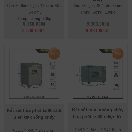
Cao 60,9cm Rộng 41.5cm Sâu
Cao 68 rộng 48.1 sâu 55cm
34 cm
Trọng lượng: 130kg
Trọng Lượng: 50kg
5.150.000đ
9.900.000đ
3.580.000đ
8.990.000đ
15%
6%
Két sắt mini chống cháy
Két sắt hòa phát ks90k1dt
hòa phát ks50n điện tử
điện tử chống cháy
C38.2 * R48.2 * S42.6 cm
C61.8 * R40 * S53.6 cm