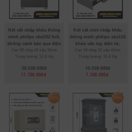
Két sắt nhập khẩu thông
Két sắt mini nhập khẩu
minh philips sbx202 5c0,
thông minh philips sbx102
không cảnh báo qua điện
khóa vân tay điện tử,
Cao 50 rộng 42 sâu 36cm
thoại
không cảnh báo qua điện
Cao 24 rộng 32 sâu 42cm
Trọng lượng: 51.6 Kg
Trọng lượng: 15.4 Kg
thoại
20.500.000đ
15.200.000đ
17.700.000đ
7.700.000đ
23%
23%