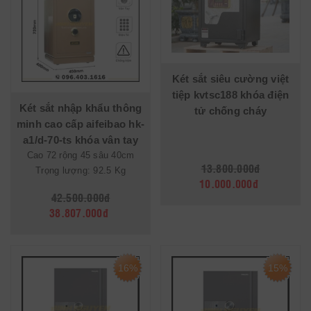
Két sắt siêu cường việt
tiệp kvtsc188 khóa điện
Két sắt nhập khẩu thông
tử chống cháy
minh cao cấp aifeibao hk-
a1/d-70-ts khóa vân tay
Cao 72 rộng 45 sâu 40cm
điện tử
13.800.000đ
Trọng lượng: 92.5 Kg
10.000.000đ
42.500.000đ
38.807.000đ
16%
15%