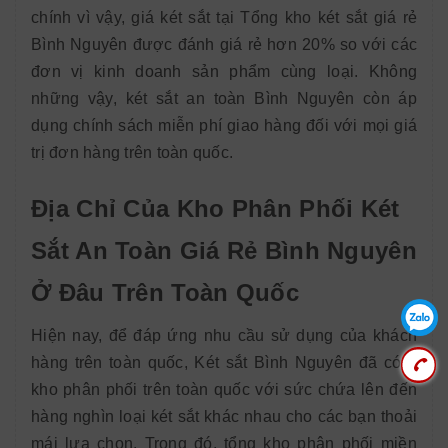
chính vì vậy, giá két sắt tại Tổng kho két sắt giá rẻ
Bình Nguyên được đánh giá rẻ hơn 20% so với các
đơn vị kinh doanh sản phẩm cùng loại. Không
những vậy, két sắt an toàn Bình Nguyên còn áp
dụng chính sách miễn phí giao hàng đối với mọi giá
trị đơn hàng trên toàn quốc.
Địa Chỉ Của Kho Phân Phối Két
Sắt An Toàn Giá Rẻ Bình Nguyên
Ở Đâu Trên Toàn Quốc
Hiện nay, để đáp ứng nhu cầu sử dụng của khách
hàng trên toàn quốc, Két sắt Bình Nguyên đã có 4
kho phân phối trên toàn quốc với sức chứa lên đến
hàng nghìn loại két sắt khác nhau cho các bạn thoải
mái lựa chọn. Trong đó, tổng kho phân phối miền