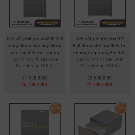
Két sắt philips sbx202 7c0
Két sắt philips sbx202
nhập khẩu cao cấp khóa
6c0 khóa vân tay điện tử,
vân tay điện tử, khung
khung thép nguyên khối,
thép carbon, không cảnh
Cao 70 rộng 45 sâu 42cm
không cảnh báo qua điện
Cao 60 rộng 43 sâu 39cm
Trọng lượng: 72.6 Kg
Trọng lượng: 62.4 Kg
báo qua điện thoại
thoại
31.600.000đ
25.600.000đ
26.700.000đ
21.700.000đ
14%
49%