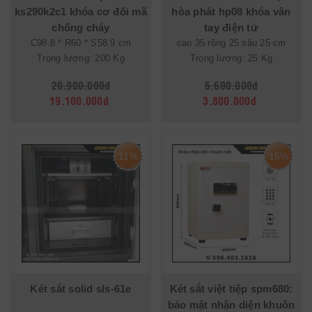
ks290k2c1 khóa cơ đổi mã
hòa phát hp08 khóa vân
chống cháy
tay điện tử
C98.8 * R60 * S58.9 cm
cao 35 rộng 25 sâu 25 cm
Trọng lượng: 200 Kg
Trọng lượng: 25 Kg
20.900.000đ
5.600.000đ
19.100.000đ
3.800.000đ
11%
15%
Két sắt solid sls-61e
Két sắt việt tiệp spm680:
bảo mật nhận diện khuôn