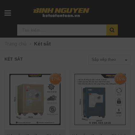
Trang chủ
Két sắt
KÉT SẮT
Sắp xếp theo
17%
16%