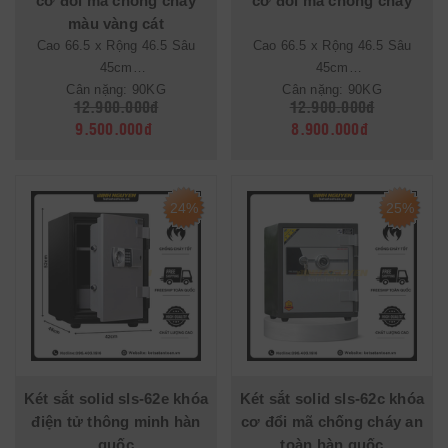
cơ đổi mã chống cháy
cơ đổi mã chống cháy
màu vàng cát
Cao 66.5 x Rộng 46.5 Sâu
Cao 66.5 x Rộng 46.5 Sâu
45cm
45cm
Cân nặng: 90KG
Cân nặng: 90KG
12.900.000đ
12.900.000đ
9.500.000đ
8.900.000đ
24%
25%
Két sắt solid sls-62e khóa
Két sắt solid sls-62c khóa
điện tử thông minh hàn
cơ đổi mã chống cháy an
quốc
toàn hàn quốc