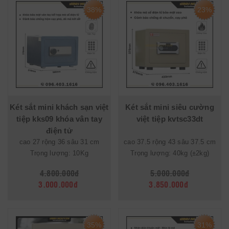
38%
23%
Két sắt mini khách sạn việt
Két sắt mini siêu cường
tiệp kks09 khóa vân tay
việt tiệp kvtsc33dt
điện tử
cao 27 rộng 36 sâu 31 cm
cao 37.5 rộng 43 sâu 37.5 cm
Trọng lượng: 10Kg
Trọng lượng: 40kg (±2kg)
4.800.000đ
5.000.000đ
3.000.000đ
3.850.000đ
35%
31%